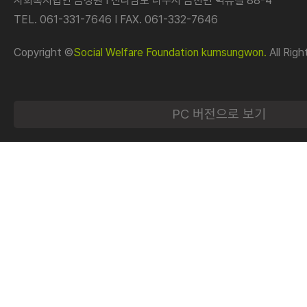
사회복지법인 금성원 I 전라남도 나주시 금천면 벽류길 88-4
TEL. 061-331-7646 I FAX. 061-332-7646
Copyright ©
Social Welfare Foundation kumsungwon.
All Righ
PC 버전으로 보기